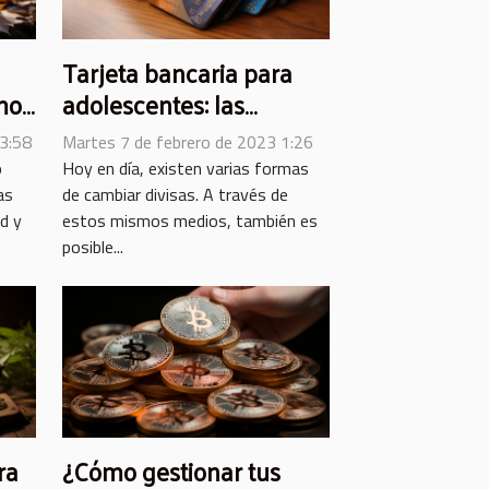
Tarjeta bancaria para
mo
adolescentes: las
diferentes ventajas de
3:58
Martes 7 de febrero de 2023 1:26
utilizarla
o
Hoy en día, existen varias formas
as
de cambiar divisas. A través de
ad y
estos mismos medios, también es
posible...
ra
¿Cómo gestionar tus