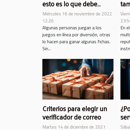
esto es lo que debe
tam
saber
mat
Miércoles 16 de noviembre de 2022
Vier
12:26
23:5
Algunas personas juegan a los
En e
juegos en línea por diversión, otras
mult
lo hacen para ganar algunas fichas.
repu
Sin...
inst
Criterios para elegir un
¿Po
verificador de correo
ser
ll
Martes 14 de diciembre de 2021
Sába