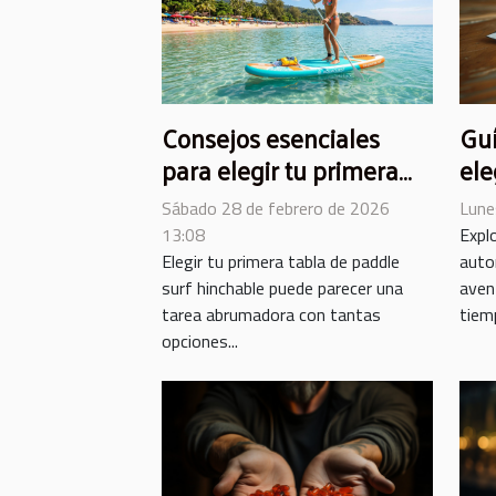
Consejos esenciales
Guí
para elegir tu primera
ele
tabla de paddle surf
aut
Sábado 28 de febrero de 2026
Lune
hinchable
13:08
Expl
Elegir tu primera tabla de paddle
auto
surf hinchable puede parecer una
aven
tarea abrumadora con tantas
tiemp
opciones...