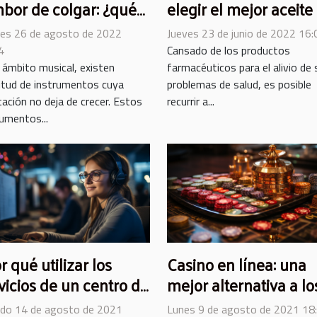
bor de colgar: ¿qué
elegir el mejor aceite
iz?
CBD
nes 26 de agosto de 2022
Jueves 23 de junio de 2022 16:
4
Cansado de los productos
l ámbito musical, existen
farmacéuticos para el alivio de
itud de instrumentos cuya
problemas de salud, es posible
tación no deja de crecer. Estos
recurrir a...
rumentos...
r qué utilizar los
Casino en línea: una
vicios de un centro de
mejor alternativa a lo
amadas?
casinos tradicionales
do 14 de agosto de 2021
Lunes 9 de agosto de 2021 18