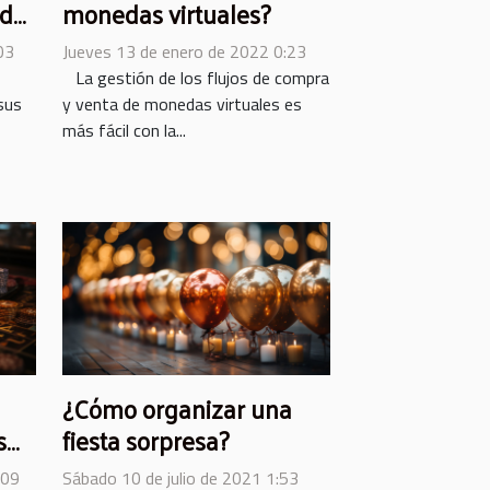
 de
monedas virtuales?
03
Jueves 13 de enero de 2022 0:23
La gestión de los flujos de compra
 sus
y venta de monedas virtuales es
más fácil con la...
¿Cómo organizar una
s
fiesta sorpresa?
:09
Sábado 10 de julio de 2021 1:53