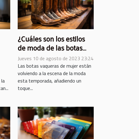
¿Cuáles son los estilos
de moda de las botas
as
cowboy para mujer esta
Jueves 10 de agosto de 2023 23:24
la
temporada ?
Las botas vaqueras de mujer están
volviendo a la escena de la moda
 la
esta temporada, añadiendo un
n...
toque...