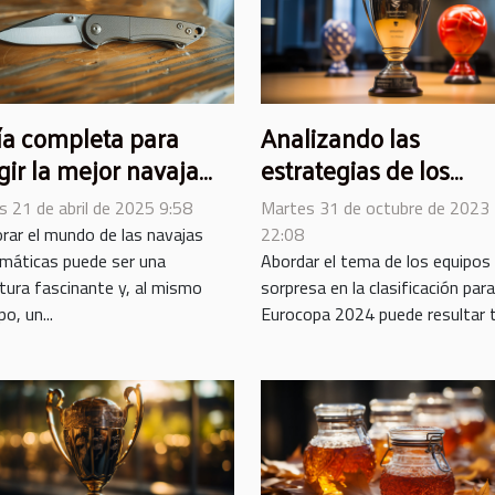
Analizando las
a completa para
estrategias de los
gir la mejor navaja
equipos sorpresa en l
omática para ti
Martes 31 de octubre de 2023
s 21 de abril de 2025 9:58
primeras jornadas de 
22:08
orar el mundo de las navajas
clasificación para la
Abordar el tema de los equipos
máticas puede ser una
sorpresa en la clasificación para
tura fascinante y, al mismo
Eurocopa 2024
Eurocopa 2024 puede resultar ta
o, un...