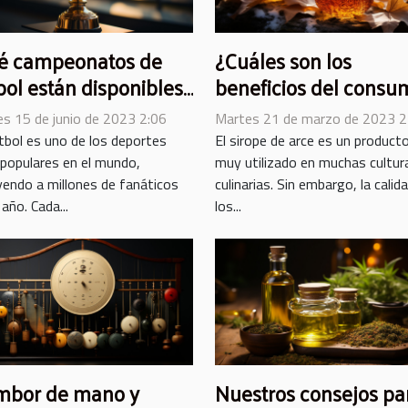
é campeonatos de
¿Cuáles son los
bol están disponibles
beneficios del consu
Melbet?
de sirope de arce
es 15 de junio de 2023 2:06
Martes 21 de marzo de 2023 2
ecológico ?
útbol es uno de los deportes
El sirope de arce es un product
populares en el mundo,
muy utilizado en muchas cultur
yendo a millones de fanáticos
culinarias. Sin embargo, la calid
año. Cada...
los...
mbor de mano y
Nuestros consejos pa