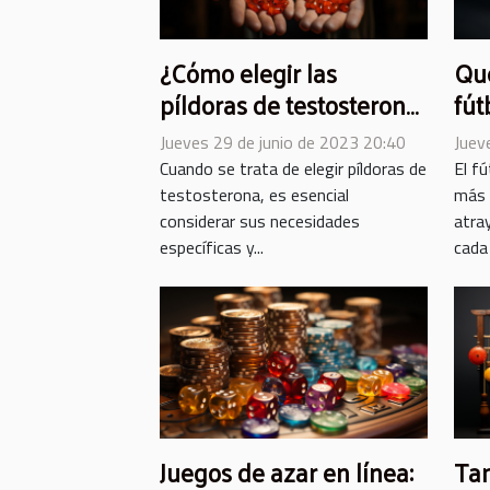
¿Cómo elegir las
Qu
píldoras de testosterona
fút
que sean adecuadas
en 
Jueves 29 de junio de 2023 20:40
Juev
para usted y seguras ?
Cuando se trata de elegir píldoras de
El f
testosterona, es esencial
más 
considerar sus necesidades
atra
específicas y...
cada 
Juegos de azar en línea:
Ta