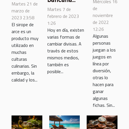
beneficios
Miércoles 16
Martes 21 de
para
esto es
del
de
Martes 7 de
marzo de
adolescentes:
lo que
noviembre
febrero de 2023
consumo
2023 23:58
las diferentes
de 2022
debe
1:26
El sirope de
de sirope
12:26
Hoy en día, existen
ventajas de
saber
arce es un
de arce
Algunas
varias formas de
producto muy
utilizarla
ecológico
personas
cambiar divisas. A
utilizado en
?
juegan a los
través de estos
muchas
juegos en
mismos medios,
culturas
línea por
también es
culinarias. Sin
diversión,
posible...
embargo, la
otras lo
calidad y los...
hacen para
ganar
algunas
fichas. Sin...