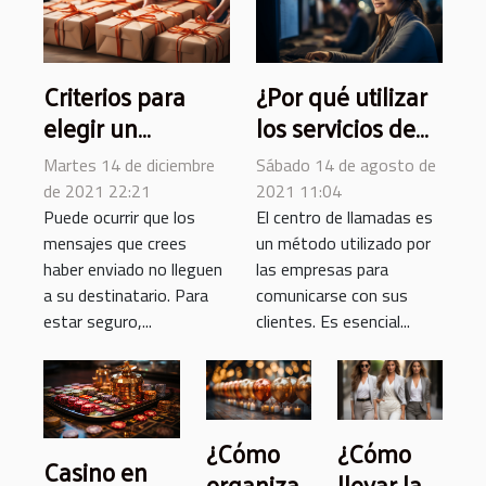
Criterios para
¿Por qué utilizar
elegir un
los servicios de
verificador de
un centro de
Martes 14 de diciembre
Sábado 14 de agosto de
correo
llamadas?
de 2021 22:21
2021 11:04
Puede ocurrir que los
El centro de llamadas es
mensajes que crees
un método utilizado por
haber enviado no lleguen
las empresas para
a su destinatario. Para
comunicarse con sus
estar seguro,...
clientes. Es esencial...
¿Cómo
¿Cómo
Casino en
organizar
llevar la