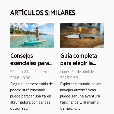
ARTÍCULOS SIMILARES
Consejos
Guía completa
esenciales para
para elegir la
elegir tu primera
mejor navaja
Sábado 28 de febrero de
Lunes 21 de abril de
tabla de paddle
automática para
2026 13:08
2025 9:58
surf hinchable
ti
Elegir tu primera tabla de
Explorar el mundo de las
paddle surf hinchable
navajas automáticas
puede parecer una tarea
puede ser una aventura
abrumadora con tantas
fascinante y, al mismo
opciones...
tiempo, un...