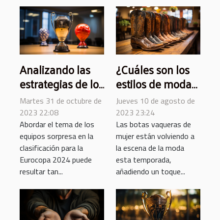
Analizando las
¿Cuáles son los
estrategias de los
estilos de moda
equipos sorpresa
de las botas
Martes 31 de octubre de
Jueves 10 de agosto de
en las primeras
cowboy para
2023 22:08
2023 23:24
jornadas de la
mujer esta
Abordar el tema de los
Las botas vaqueras de
equipos sorpresa en la
mujer están volviendo a
clasificación para
temporada ?
clasificación para la
la escena de la moda
la Eurocopa 2024
Eurocopa 2024 puede
esta temporada,
resultar tan...
añadiendo un toque...