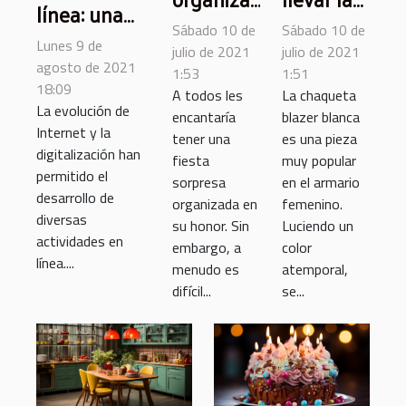
línea: una
una fiesta
chaqueta
Sábado 10 de
Sábado 10 de
mejor
sorpresa?
blazer
Lunes 9 de
julio de 2021
julio de 2021
alternativa a
agosto de 2021
blanca?
1:53
1:51
los casinos
18:09
A todos les
La chaqueta
La evolución de
tradicionales
encantaría
blazer blanca
Internet y la
tener una
es una pieza
digitalización han
fiesta
muy popular
permitido el
sorpresa
en el armario
desarrollo de
organizada en
femenino.
diversas
su honor. Sin
Luciendo un
actividades en
embargo, a
color
línea....
menudo es
atemporal,
difícil...
se...