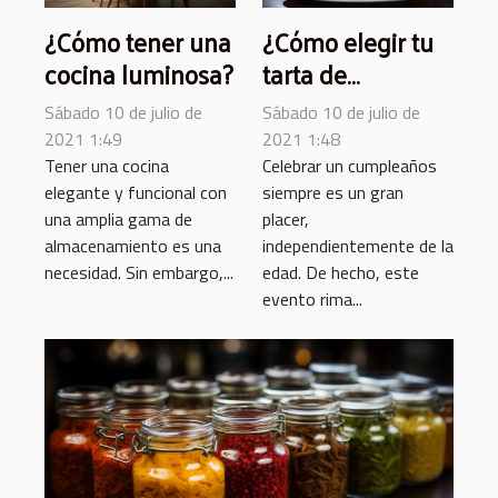
¿Cómo tener una
¿Cómo elegir tu
cocina luminosa?
tarta de
cumpleaños?
Sábado 10 de julio de
Sábado 10 de julio de
2021 1:49
2021 1:48
Tener una cocina
Celebrar un cumpleaños
elegante y funcional con
siempre es un gran
una amplia gama de
placer,
almacenamiento es una
independientemente de la
necesidad. Sin embargo,...
edad. De hecho, este
evento rima...