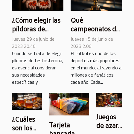
¿Cómo elegir las
Qué
píldoras de
campeonatos de
testosterona que
fútbol están
Jueves 29 de junio de
Jueves 15 de junio de
sean adecuadas
disponibles en
2023 20:40
2023 2:06
para usted y
Melbet?
Cuando se trata de elegir
El fútbol es uno de los
píldoras de testosterona,
deportes más populares
seguras ?
es esencial considerar
en el mundo, atrayendo a
sus necesidades
millones de fanáticos
específicas y...
cada año. Cada...
Juegos
¿Cuáles
Tarjeta
de azar
son los
bancaria
en línea: