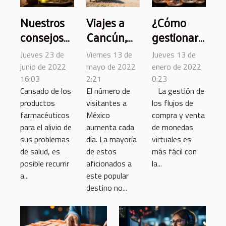
Nuestros
Viajes a
¿Cómo
consejos
Cancún,
gestionar
para elegir
México:
tus
Jueves 23 de
Viernes 13 de
Jueves 13 de
el mejor
¿Qué
monedas
junio de 2022
mayo de 2022
enero de 2022
aceite de
saber
virtuales?
16:03
2:21
0:23
Cansado de los
El número de
La gestión de
CBD
sobre el
productos
visitantes a
los flujos de
nuevo
farmacéuticos
México
compra y venta
Visitax?
para el alivio de
aumenta cada
de monedas
sus problemas
día. La mayoría
virtuales es
de salud, es
de estos
más fácil con
posible recurrir
aficionados a
la...
a...
este popular
destino no...