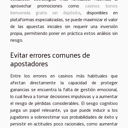
aprovechar promociones como
casinos bonos
bienvenida gratis sin depósito
, disponibles en
plataformas especializadas, se puede maximizar el valor
de las apuestas iniciales sin requerir una inversión
propia, permitiendo poner en práctica estos análisis sin
riesgo.
Evitar errores comunes de
apostadores
Entre los errores en casinos más habituales que
afectan directamente la capacidad de proteger
ganancias se encuentra la falta de gestión emocional,
lo cual lleva a tomar decisiones impulsivas y a aumentar
el riesgo de pérdidas considerables. El sesgo cognitivo
juega un papel relevante, ya que puede inducir a los
jugadores a sobreestimar sus probabilidades de éxito y
persistir en actitudes poco racionales, como aumentar