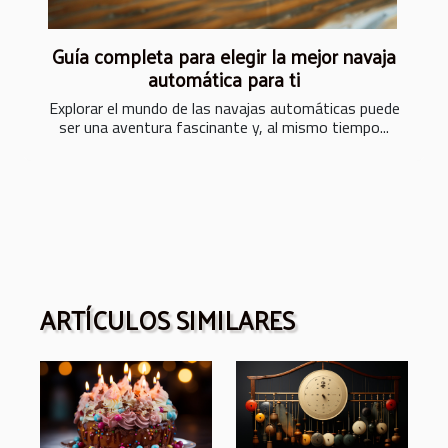
Guía completa para elegir la mejor navaja
automática para ti
Explorar el mundo de las navajas automáticas puede
ser una aventura fascinante y, al mismo tiempo...
ARTÍCULOS SIMILARES