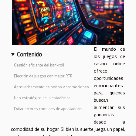
El mundo de
Contenido
los juegos de
casino online
Gestión eficiente del bankroll
ofrece
Elección de juegos con mejor RTP
oportunidades
emocionantes
Aprovechamiento de bonos y promociones
para quienes
Uso estratégico de la estadística
buscan
aumentar sus
Evitar errores comunes de apostadores
ganancias
desde la
comodidad de su hogar. Si bien la suerte juega un papel,